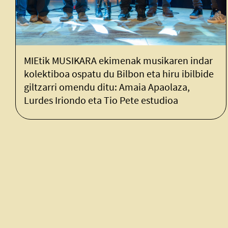
ik MUSIKARA ekimenak musikaren indar
MIEtik
tiboa ospatu du Bilbon eta hiru ibilbide
Herrik
arri omendu ditu: Amaia Apaolaza,
s Iriondo eta Tio Pete estudioa