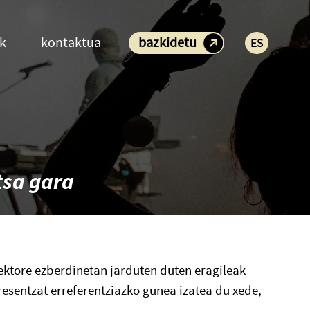
ak
kontaktua
bazkidetu
ES
tsa gara
sektore ezberdinetan jarduten duten eragileak
esentzat erreferentziazko gunea izatea du xede,