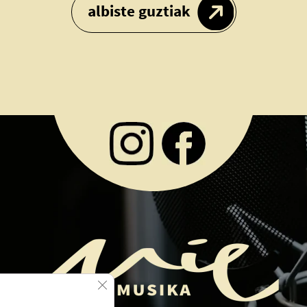
albiste guztiak
Close GDPR Cookie Banner