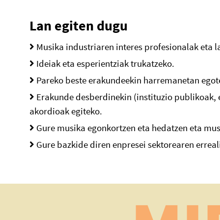
Lan egiten dugu
Musika industriaren interes profesionalak eta l
Ideiak eta esperientziak trukatzeko.
Pareko beste erakundeekin harremanetan egotek
Erakunde desberdinekin (instituzio publikoak, e
akordioak egiteko.
Gure musika egonkortzen eta hedatzen eta musi
Gure bazkide diren enpresei sektorearen erreal