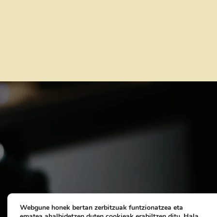
Webgune honek bertan zerbitzuak funtzionatzea eta
ematea ahalbidetzen duten cookieak erabiltzen ditu.
Hala