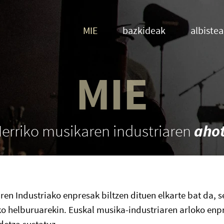
MIE
bazkideak
albiste
MIE
Herriko musikaren industriaren
aho
en Industriako enpresak biltzen dituen elkarte bat da, 
ko helburuarekin. Euskal musika-industriaren arloko enpr