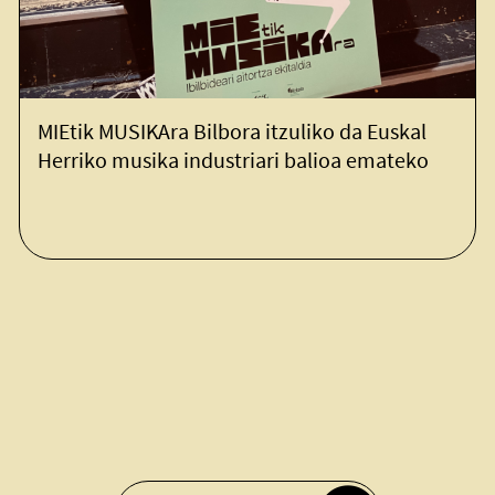
 MUSIKAra Bilbora itzuliko da Euskal
MIEtik 
o musika industriari balioa emateko