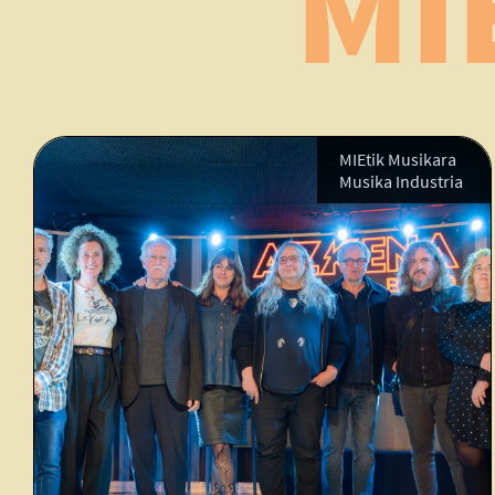
MI
MIEtik Musikara
Musika Industria