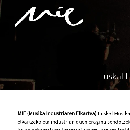
Euskal 
MIE (Musika Industriaren Elkartea)
Euskal Musikar
elkartzeko eta industrian duen eragina sendotze