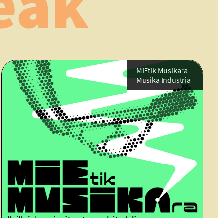
eak
MIEtik Musikara
Musika Industria