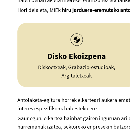
haien beharrak eta interesei erantzunez eta lanki
Hori dela eta, MIEk
hiru jarduera-eremutako ant
Disko Ekoizpena
Diskoetxeak, Grabazio-estudioak,
Argitaletxeak
Antolaketa-egitura horrek elkarteari aukera ema
interes espezifikoak babesteko ere.
Gaur egun, elkartea hainbat gairen inguruan ari 
harremanak izatea, sektoreko enpresekin batzor