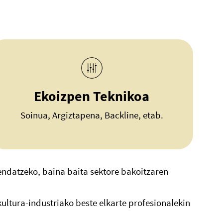
Ekoizpen Teknikoa
Soinua, Argiztapena, Backline, etab.
endatzeko, baina baita sektore bakoitzaren
ultura-industriako beste elkarte profesionalekin