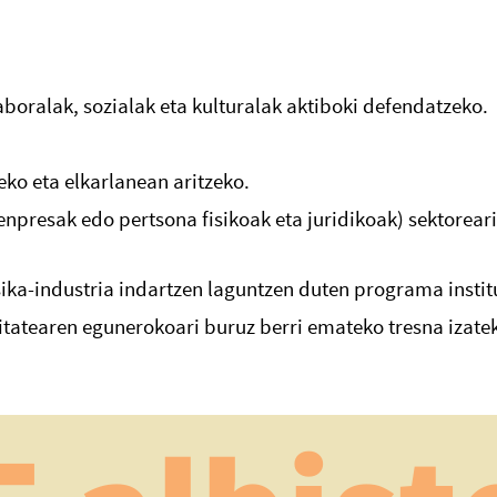
aboralak, sozialak eta kulturalak aktiboki defendatzeko.
o eta elkarlanean aritzeko.
npresak edo pertsona fisikoak eta juridikoak) sektoreari
ka-industria indartzen laguntzen duten programa instit
itatearen egunerokoari buruz berri emateko tresna izate