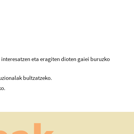
 interesatzen eta eragiten dioten gaiei buruzko
uzionalak bultzatzeko.
ko.