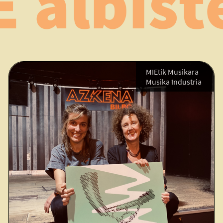
E albist
MIEtik Musikara
Musika Industria