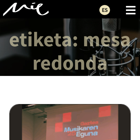
ES
etiketa:
mesa
redonda