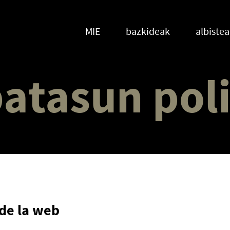
MIE
bazkideak
albiste
batasun poli
de la web