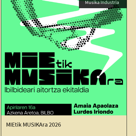
Musika Industria
a 2026
Formakuntza: Se
protokoloa musik