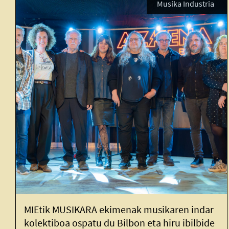
Musika Industria
KARA ekimenak musikaren indar
MIEtik MUSIKAr
patu du Bilbon eta hiru ibilbide
Herriko musika