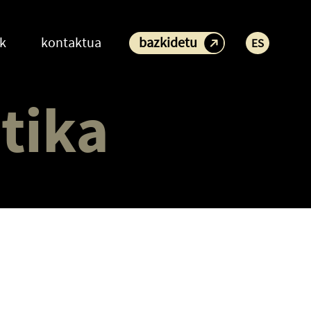
ak
kontaktua
bazkidetu
ES
tika