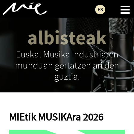
ES
albisteak
Euskal Musika Industriaren
munduan gertatzen ari den
guztia.
MIEtik MUSIKAra 2026