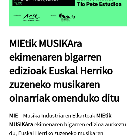
MIEtik MUSIKAra
ekimenaren bigarren
edizioak Euskal Herriko
zuzeneko musikaren
oinarriak omenduko ditu
MIE –
Musika Industriaren Elkarteak
MIEtik
MUSIKAra
ekimenaren bigarren edizioa aurkeztu
du, Euskal Herriko zuzeneko musikaren