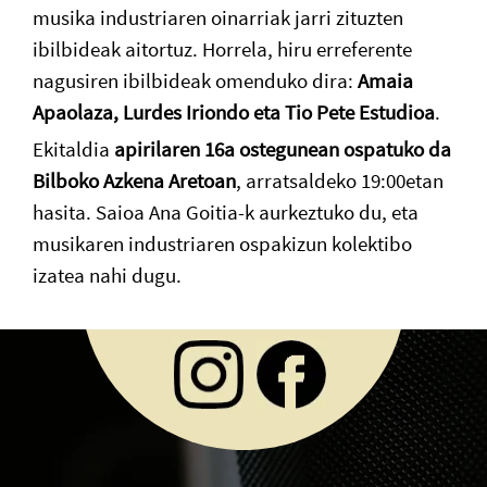
musika industriaren oinarriak jarri zituzten
ibilbideak aitortuz. Horrela, hiru erreferente
nagusiren ibilbideak omenduko dira:
Amaia
Apaolaza, Lurdes Iriondo eta Tio Pete Estudioa
.
Ekitaldia
apirilaren 16a ostegunean ospatuko da
Bilboko Azkena Aretoan
, arratsaldeko 19:00etan
hasita. Saioa Ana Goitia-k aurkeztuko du, eta
musikaren industriaren ospakizun kolektibo
izatea nahi dugu.