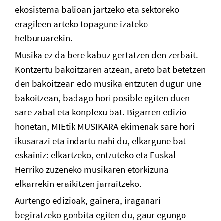
ekosistema balioan jartzeko eta sektoreko
eragileen arteko topagune izateko
helburuarekin.
Musika ez da bere kabuz gertatzen den zerbait.
Kontzertu bakoitzaren atzean, areto bat betetzen
den bakoitzean edo musika entzuten dugun une
bakoitzean, badago hori posible egiten duen
sare zabal eta konplexu bat. Bigarren edizio
honetan, MIEtik MUSIKARA ekimenak sare hori
ikusarazi eta indartu nahi du, elkargune bat
eskainiz: elkartzeko, entzuteko eta Euskal
Herriko zuzeneko musikaren etorkizuna
elkarrekin eraikitzen jarraitzeko.
Aurtengo edizioak, gainera, iraganari
begiratzeko gonbita egiten du, gaur egungo