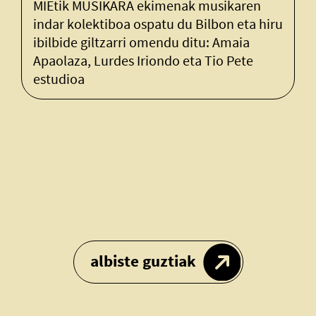
MIEtik MUSIKARA ekimenak musikaren
M
indar kolektiboa ospatu du Bilbon eta hiru
H
ibilbide giltzarri omendu ditu: Amaia
Apaolaza, Lurdes Iriondo eta Tio Pete
estudioa
albiste guztiak