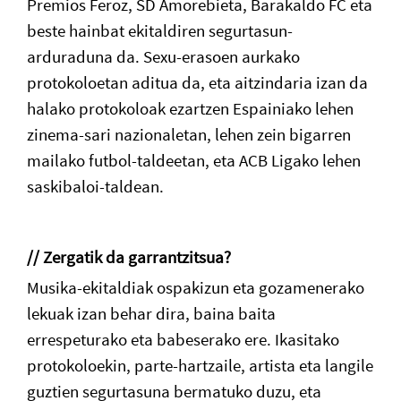
Premios Feroz, SD Amorebieta, Barakaldo FC eta
beste hainbat ekitaldiren segurtasun-
arduraduna da. Sexu-erasoen aurkako
protokoloetan aditua da, eta aitzindaria izan da
halako protokoloak ezartzen Espainiako lehen
zinema-sari nazionaletan, lehen zein bigarren
mailako futbol-taldeetan, eta ACB Ligako lehen
saskibaloi-taldean.
// Zergatik da garrantzitsua?
Musika-ekitaldiak ospakizun eta gozamenerako
lekuak izan behar dira, baina baita
errespeturako eta babeserako ere. Ikasitako
protokoloekin, parte-hartzaile, artista eta langile
guztien segurtasuna bermatuko duzu, eta