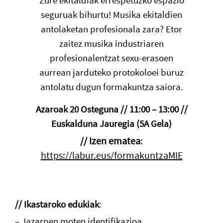
Zure ekitaldiak errespetuzko espazio
seguruak bihurtu! Musika ekitaldien
antolaketan profesionala zara? Etor
zaitez musika industriaren
profesionalentzat sexu-erasoen
aurrean jarduteko protokoloei buruz
antolatu dugun formakuntza saiora.
Azaroak 20 Osteguna // 11:00 – 13:00 //
Euskalduna Jauregia (5A Gela)
// Izen ematea
:
https://labur.eus/formakuntzaMIE
// Ikastaroko edukiak
:
– Jazarpen moten identifikazioa.