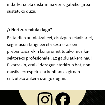
indarkeria eta diskriminaziorik gabeko giroa
sustatuko duzu.
// Nori zuzenduta dago?
Ekitaldien antolatzaileei, ekoizpen-teknikariei,
segurtasun-langileei eta sexu-erasoen
prebentzioarekin konprometitutako musika-
sektoreko profesionalei. Ez galdu aukera hau!
Elkarrekin, eraiki dezagun etorkizun bat, non
musika errespetu eta konfiantza giroan
entzuteko aukera izango dugun.