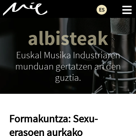
ES
albisteak
Euskal Musika Industriaren
munduan gertatzen ari den
guztia.
Formakuntza: Sexu-
erasoen aurkako