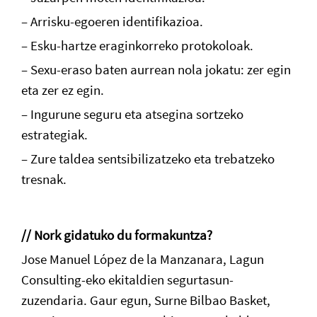
– Arrisku-egoeren identifikazioa.
– Esku-hartze eraginkorreko protokoloak.
– Sexu-eraso baten aurrean nola jokatu: zer egin
eta zer ez egin.
– Ingurune seguru eta atsegina sortzeko
estrategiak.
– Zure taldea sentsibilizatzeko eta trebatzeko
tresnak.
// Nork gidatuko du formakuntza?
Jose Manuel López de la Manzanara, Lagun
Consulting-eko ekitaldien segurtasun-
zuzendaria. Gaur egun, Surne Bilbao Basket,