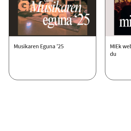
Musikaren Eguna ’25
MIEk web
du