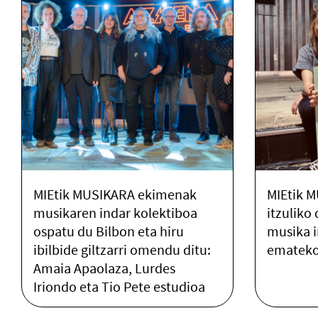
MIEtik MUSIKARA ekimenak
MIEtik M
musikaren indar kolektiboa
itzuliko
ospatu du Bilbon eta hiru
musika i
ibilbide giltzarri omendu ditu:
ematek
Amaia Apaolaza, Lurdes
Iriondo eta Tio Pete estudioa