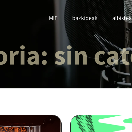
MIE
bazkideak
albiste
oria:
sin ca