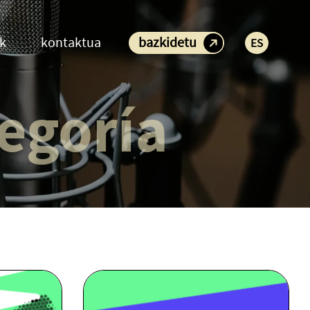
ak
kontaktua
bazkidetu
ES
tegoría