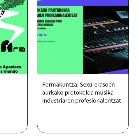
Formakuntza: Sexu-erasoen
aurkako protokoloa musika
industriaren profesionalentzat