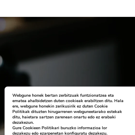
Webgune honek bertan zerbitzuak funtzionatzea eta
ematea ahalbidetzen duten cookieak erabiltzen ditu.
Hala
ere, webgune honekin zerikusirik ez duten Cookie
Politikak dituzten hirugarrenen webguneetarako estekak
ditu, haietara sartzen zarenean onartu edo ez erabaki
dezakezun.
Gure Cookieen Politikari buruzko informazioa lor
Legezko oharra eta prib
dezakezu edo
ezarpenetan
konfiguratu dezakezu.