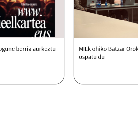
gune berria aurkeztu
MIEk ohiko Batzar Oro
ospatu du