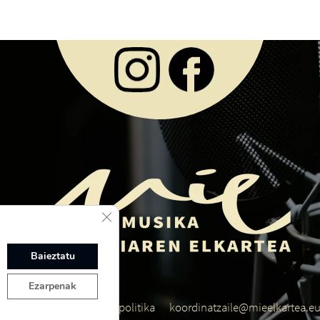
Close GDPR Cookie Banner
Baieztatu
Ezarpenak
atasun politika
Cookie politika
koordinatzaile@mieelkartea.e