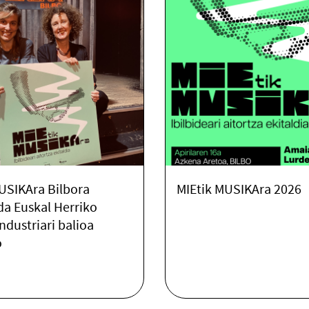
USIKAra Bilbora
MIEtik MUSIKAra 2026
 da Euskal Herriko
ndustriari balioa
o