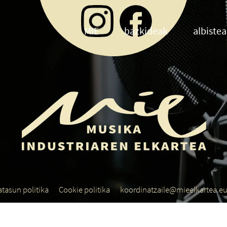
MIE
bazkideak
albiste
atasun politika
Cookie politika
koordinatzaile@mieelkartea.e