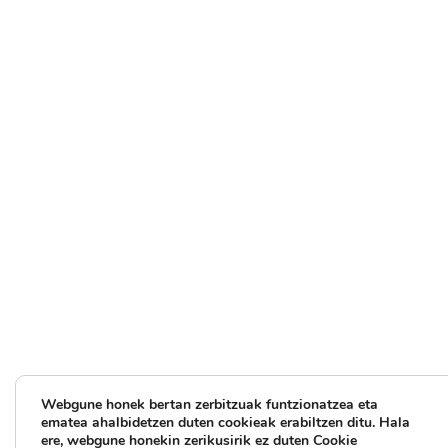
Webgune honek bertan zerbitzuak funtzionatzea eta
ematea ahalbidetzen duten cookieak erabiltzen ditu.
Hala
ere, webgune honekin zerikusirik ez duten Cookie