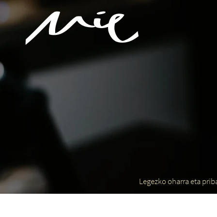
Legezko oharra eta prib