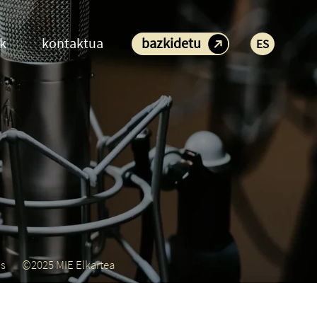
ak
kontaktua
bazkidetu
ES
us
©2025 MIE Elkartea