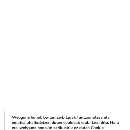
Webgune honek bertan zerbitzuak funtzionatzea eta
ematea ahalbidetzen duten cookieak erabiltzen ditu.
Hala
ere, webgune honekin zerikusirik ez duten Cookie