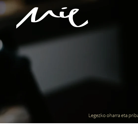
Legezko oharra eta prib