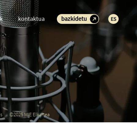
ak
kontaktua
bazkidetu
ES
us
©2025 MIE Elkartea