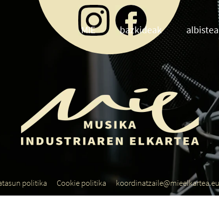
MIE
bazkideak
albiste
atasun politika
Cookie politika
koordinatzaile@mieelkartea.e