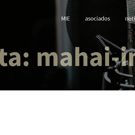
MIE
asociados
noti
ta:
mahai-i