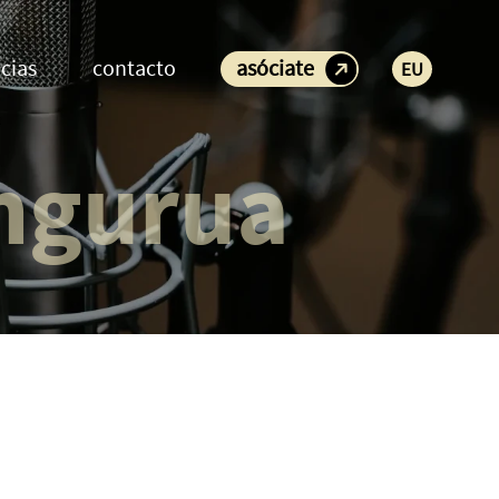
cias
contacto
asóciate
EU
ngurua